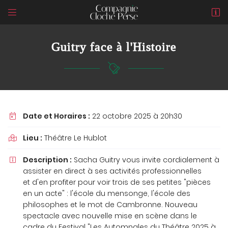


1 Bis rue du Puits de Jouvence
18000 BOURGES
Guitry face à l'Histoire
06 74 93 78 62
Date et Horaires :
22 octobre 2025 à 20h30

Lieu :
Théâtre Le Hublot

Adresse email de réception

Description :
Sacha Guitry vous invite cordialement à

assister en direct à ses activités professionnelles
En cochant cette case, vous consentez à recevoir nos propositions
et d'en profiter pour voir trois de ses petites "pièces
commerciales à l'adresse email indiqué ci-dessus. Vous pouvez vous
désinscrire à tout moment en utilisant
le formulaire de désinscription
.
en un acte" : l'école du mensonge, l'école des
philosophes et le mot de Cambronne. Nouveau
INSCRIPTION
spectacle avec nouvelle mise en scène dans le
cadre du Festival "Les Automnales du Théâtre 2025 à