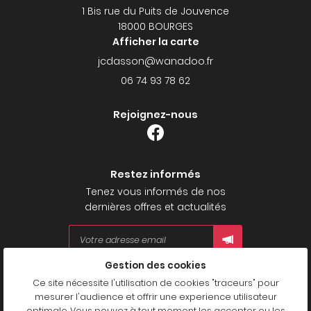
1 Bis rue du Puits de Jouvence
18000 BOURGES
Afficher la carte
06 74 93 78 62
Rejoignez-nous
Restez informés
Tenez vous informés de nos
dernières offres et actualités
Gestion des cookies
Mentions Légales
Ce site nécessite l'utilisation de cookies "traceurs" pour
Conditions générales d'utilisation
mesurer l'audience et offrir une experience utilisateur
Politique de confidentialité
optimale. Vous pouvez à tout moment les accepter ou les