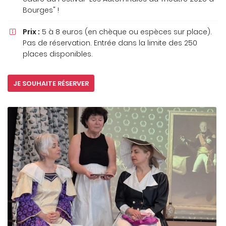
Bourges" !
Prix :
5 à 8 euros (en chèque ou espèces sur place).

Pas de réservation. Entrée dans la limite des 250
places disponibles.
JE SOUHAITE RÉSERVER
ACCUEIL
Une questio
À L'AFFICHE
ERTOIRE ACTUEL
06 74 93 78 
LES PERSONNALISÉS