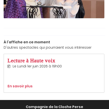
NEWS
ÂTRE-MUSIQUE
Restez info
AUDIOS
INSCRIPTION NEWS
VIDÉOS
À l’affiche en ce moment
D'autres spectacles qui pourraient vous intéresser
LECTURES
Rejoignez-nou
Lecture à Haute voix
AVIS
Le Lundi 1er juin 2026 à 19h00
CONTACT
En savoir plus
Compagnie de la Cloche Perse