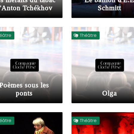
'Anton Tchékhov
Schmitt
éâtre
Théâtre

Poèmes sous les
ponts
Olga
éâtre
Théâtre
