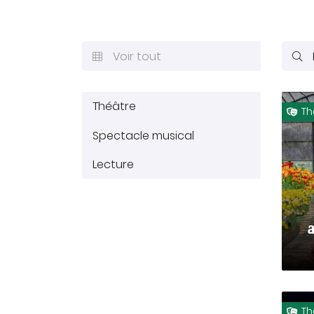
commerciales à l'adresse email indiqué ci-dessus. Vous pouv
désinscrire à tout moment en utilisant
le formulaire de désinsc
INSCRIPTION
Voir tout


Théâtre
Th

Spectacle musical
Lecture
Th
