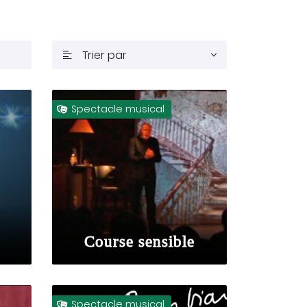
Trier par

Spectacle musical

Course sensible
Spectacle musical
