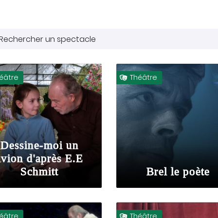
ez vous
ription
.
éâtre
Théâtre

Dessine-moi un
avion d'après E.E
Schmitt
Brel le poète
éâtre
Théâtre
