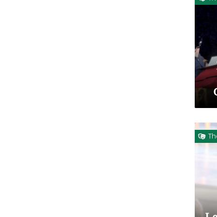
Th

Le