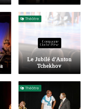
Théâtre

Le Jubilé d'Anton
ca
Tchekhov
Théâtre
