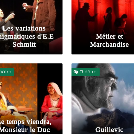
Les variations
nigmatiques d'E.E
Métier et
Schmitt
Marchandise
éâtre
Théâtre

Le temps viendra,
Monsieur le Duc
Guillevic