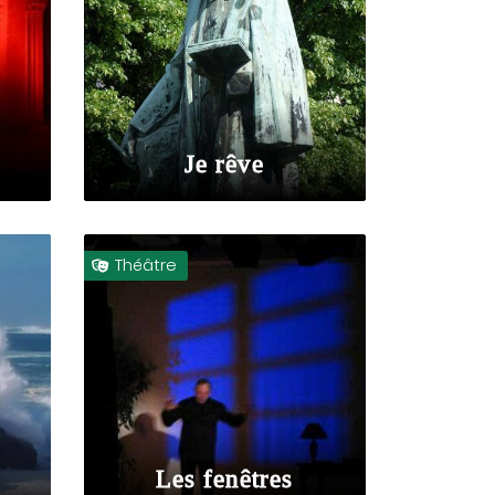
Je rêve
Théâtre

Les fenêtres