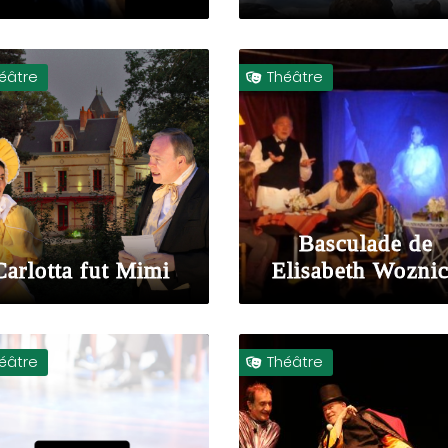
éâtre
Théâtre

Basculade de
Carlotta fut Mimi
Elisabeth Wozni
éâtre
Théâtre
