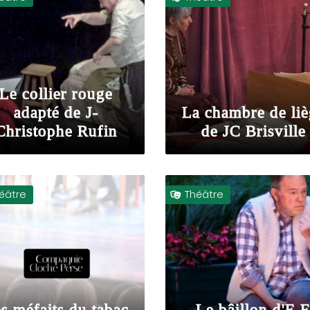
Le collier rouge
adapté de J-
La chambre de li
Christophe Rufin
de JC Brisville
éâtre
Théâtre

s méfaits du tabac
Le bâillon d'E.