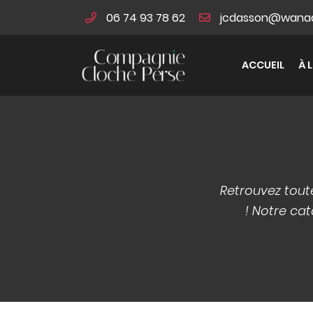
06 74 93 78 62
1 Bis rue du Puits de Jouvence
18000 BOURGES
ACCUEIL
À 
06 74 93 78 62
Retrouvez tout
! Notre cat
Adresse email de réception

En cochant cette case, vous consentez à recevoir nos proposi