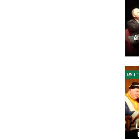
é
Th
