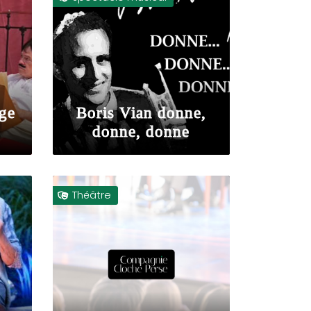
ège
Boris Vian donne,
donne, donne
Théâtre

E