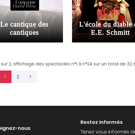
Le cantique des
L'école du diable
cantiques
E.E. Schmitt
 sur 2,
affichage des spectacles
n°1 à n°24 sur un total de 32
s
1
2
Restez informés
oignez-nous
Tenez vous informés d