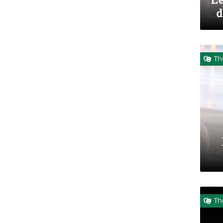
d
Th

Th
