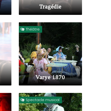
Tragédie
Théâtre

Varye 1870
Spectacle musical
