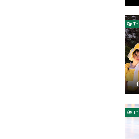
Th

Th
