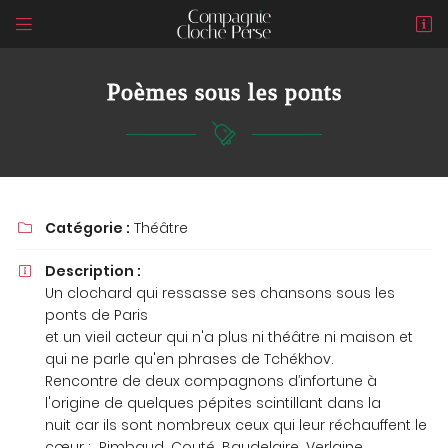


1 Bis rue du Puits de Jouvence
18000 BOURGES
Poèmes sous les ponts
06 74 93 78 62
Catégorie :
Théâtre

Description :

Un clochard qui ressasse ses chansons sous les
Adresse email de réception

ponts de Paris
et un vieil acteur qui n'a plus ni théâtre ni maison et
En cochant cette case, vous consentez à recevoir nos propositions
qui ne parle qu'en phrases de Tchékhov.
commerciales à l'adresse email indiqué ci-dessus. Vous pouvez vous
désinscrire à tout moment en utilisant
le formulaire de désinscription
.
Rencontre de deux compagnons d’infortune à
l'origine de quelques pépites scintillant dans la
INSCRIPTION
nuit car ils sont nombreux ceux qui leur réchauffent le
cœur : Rimbaud, Couté, Baudelaire, Verlaine,