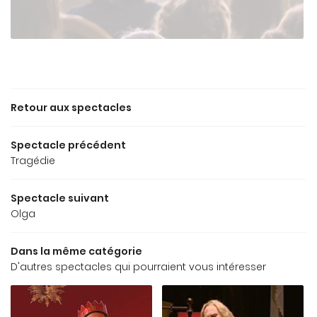
ERTOIRE ACTUEL
06 74 93 78 
LES PERSONNALISÉS
NEWS
Retour aux spectacles
ÂTRE-MUSIQUE
Spectacle précédent
Restez info
Tragédie
AUDIOS
INSCRIPTION NEWS
VIDÉOS
Spectacle suivant
Olga
LECTURES
Rejoignez-nou
Dans la même catégorie
AVIS
D'autres spectacles qui pourraient vous intéresser
CONTACT