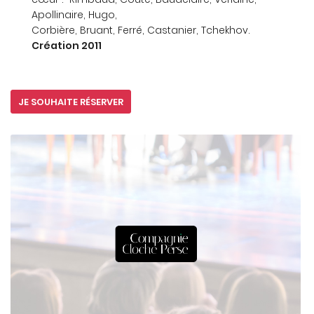
Apollinaire, Hugo,
Corbière, Bruant, Ferré, Castanier, Tchekhov.
Création 2011
JE SOUHAITE RÉSERVER
ACCUEIL
Une questio
À L'AFFICHE